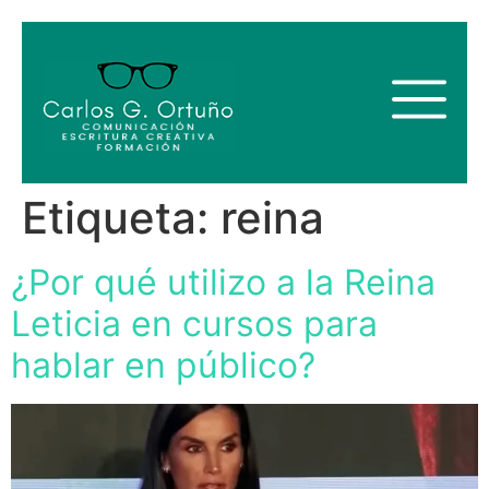
Etiqueta:
reina
¿Por qué utilizo a la Reina
Leticia en cursos para
hablar en público?