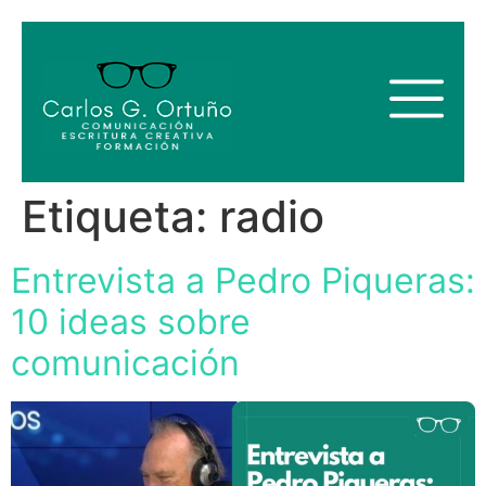
Etiqueta:
radio
Entrevista a Pedro Piqueras:
10 ideas sobre
comunicación