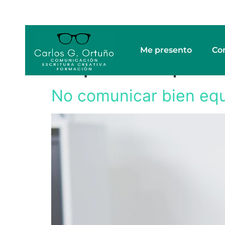
Me presento
Co
Etiqueta:
empren
No comunicar bien equ